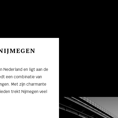
 NIJMEGEN
n Nederland en ligt aan de
iedt een combinatie van
ngen. Met zijn charmante
eden trekt Nijmegen veel