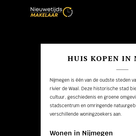
HUIS KOPEN IN
Nijmegen is één van de oudste steden va
rivier de Waal. Deze historische stad b
cultuur, geschiedenis en groene omgevi
stadscentrum en omringende natuurgebi
verschillende woningzoekers aan.
Wonen in Nijmegen