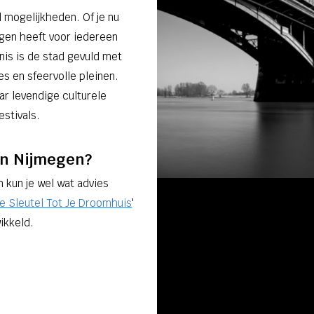
 mogelijkheden. Of je nu
egen heeft voor iedereen
nis is de stad gevuld met
s en sfeervolle pleinen.
r levendige culturele
estivals.
 in Nijmegen?
n kun je wel wat advies
e Sleutel Tot Je Droomhuis
'
ikkeld.