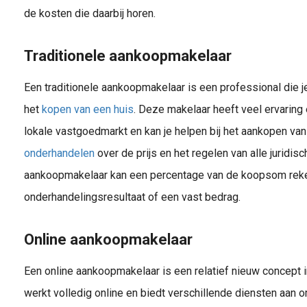
de kosten die daarbij horen.
Traditionele aankoopmakelaar
De Rol en Functie van een Aankoopmakelaar In tegenstelling tot een verkoopmakelaar die het huis verkoopt, is er tegenwoordig ook 
Een traditionele aankoopmakelaar is een professional die je
het
kopen van een huis
. Deze makelaar heeft veel ervaring
lokale vastgoedmarkt en kan je helpen bij het aankopen va
onderhandelen
over de prijs en het regelen van alle juridis
en huis kopen zijn er allerlei stappen die je moet doorlopen. Van het zoeken van een huis tot de overdracht bij de notaris en alles wat daar tussenin ziet. Bereid je goed voor
aankoopmakelaar kan een percentage van de koopsom reke
onderhandelingsresultaat of een vast bedrag.
Online aankoopmakelaar
Een online aankoopmakelaar is een relatief nieuw concept
werkt volledig online en biedt verschillende diensten aan o