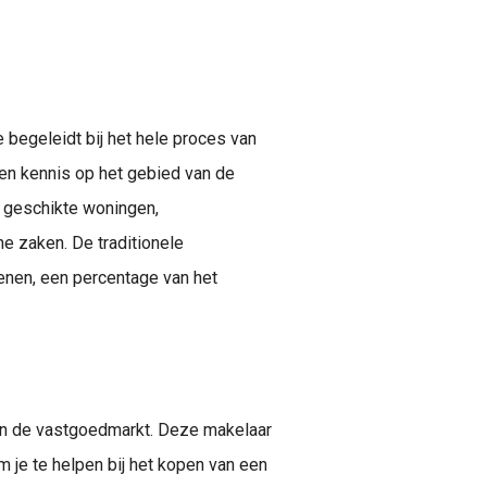
de aankoopmakelaar die de koper begeleidt bij het kopen van een huis. Dit zorgt..
 begeleidt bij het hele proces van
 en kennis op het gebied van de
n geschikte woningen,
che zaken. De traditionele
nen, een percentage van het
 in de vastgoedmarkt. Deze makelaar
m je te helpen bij het kopen van een