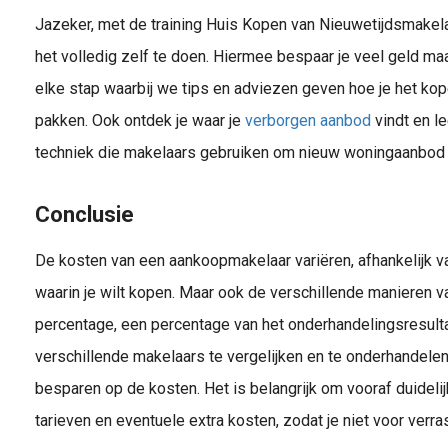
Jazeker, met de training Huis Kopen van Nieuwetijdsmakelaar
Het koopproces van A t/m Z volledig door makelaar Meindert uitgelegd inclusief handige tips en adviezen waar je op moet letten. Ontdek ook jouw sleutel tot succes!
het volledig zelf te doen. Hiermee bespaar je veel geld ma
elke stap waarbij we tips en adviezen geven hoe je het kop
pakken. Ook ontdek je waar je
verborgen aanbod
vindt en l
techniek die makelaars gebruiken om nieuw woningaanbod 
Conclusie
Een huis zoeken en vinden is voor veel woningzoekenden een hele opgave. Vooral als je wacht totdat je droomhuis op Funda verschijnt. Ontdek de mogelijkheden hoe jij wél een huis kan vinden en kopen!
De kosten van een aankoopmakelaar variëren, afhankelijk v
waarin je wilt kopen. Maar ook de verschillende manieren 
percentage, een percentage van het onderhandelingsresult
verschillende makelaars te vergelijken en te onderhandelen 
besparen op de kosten. Het is belangrijk om vooraf duidel
tarieven en eventuele extra kosten, zodat je niet voor verr