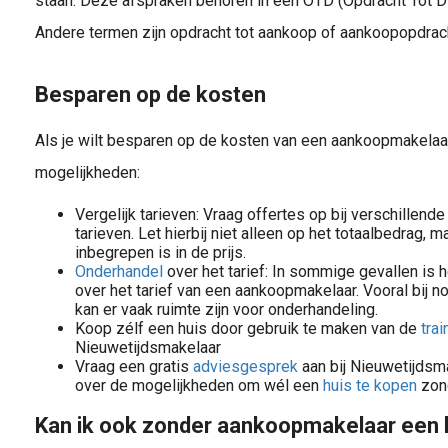
staan. Deze afspraken behoren in een OTD (Opdracht Tot D
Andere termen zijn opdracht tot aankoop of aankoopopdrac
Besparen op de kosten
Als je wilt besparen op de kosten van een aankoopmakelaar,
mogelijkheden:
Vergelijk tarieven: Vraag offertes op bij verschillen
tarieven. Let hierbij niet alleen op het totaalbedrag, 
inbegrepen is in de prijs.
Onderhandel
over het tarief: In sommige gevallen is 
over het tarief van een aankoopmakelaar. Vooral bij
kan er vaak ruimte zijn voor onderhandeling.
Koop zélf een huis door gebruik te maken van de
tra
Nieuwetijdsmakelaar
Vraag een gratis
adviesgesprek
aan bij Nieuwetijdsm
over de mogelijkheden om wél een
huis te kopen
zon
Dit is de beste training huis kopen die je ooit zult tegenkomen. Van een Hu
Kan ik ook zonder aankoopmakelaar een 
l zullen we uitleggen wat \'in onderhandeling\' zijn betekent en welke rechten en plichten daarbij horen. Ook behandelen we \'inbreken in de onderhandeling\' en hoe dit het proces..
Een adviesgesprek voor huizenkopers is de eerste stap naar je droomhuis. Ontdek hoe je een huis vindt en de juiste keuzes maakt in het aankoopproces. Plan nu een gesprek!