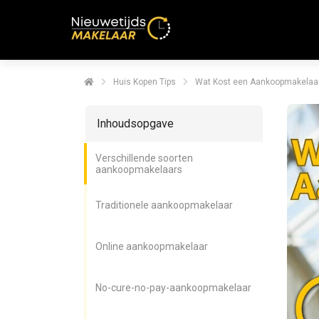
Huis Kopen Tips
Wat Kost een Aankoopmakelaa
Inhoudsopgave
Verschillende soorten
aankoopmakelaars
Traditionele aankoopmakelaar
Online aankoopmakelaar
No-cure-no-pay-aankoopmakelaar