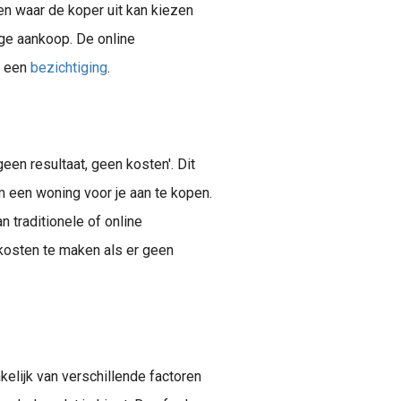
n waar de koper uit kan kiezen
ige aankoop. De online
r een
bezichtiging
.
en resultaat, geen kosten'. Dit
om een woning voor je aan te kopen.
schillende malen bekeken en bent toe aan de volgende stap. Maar waar let je nou op bij het bezichtigen van een huis? In dit artikel geef ik..
n traditionele of online
kosten te maken als er geen
elijk van verschillende factoren