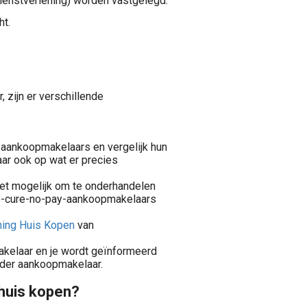
ienstverlening) worden vastgelegd.
ht.
 zijn er verschillende
de aankoopmakelaars en vergelijk hun
maar ook op wat er precies
het mogelijk om te onderhandelen
 no-cure-no-pay-aankoopmakelaars
ining Huis Kopen
van
akelaar en je wordt geïnformeerd
der aankoopmakelaar.
is zoeken tot en met de overdracht bij de notaris. Alles wat je nodig hebt is nu voor jou beschikbaar.
huis kopen?