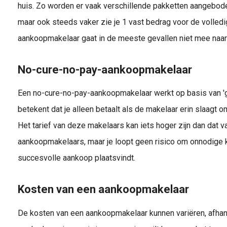
huis. Zo worden er vaak verschillende pakketten aangebode
maar ook steeds vaker zie je 1 vast bedrag voor de volled
aankoopmakelaar gaat in de meeste gevallen niet mee naa
No-cure-no-pay-aankoopmakelaar
Een no-cure-no-pay-aankoopmakelaar werkt op basis van 'ge
betekent dat je alleen betaalt als de makelaar erin slaagt 
Tips voor het bezichtigen van huizen Het Je hebt de huizensites al ver
Het tarief van deze makelaars kan iets hoger zijn dan dat va
aankoopmakelaars, maar je loopt geen risico om onnodige 
succesvolle aankoop plaatsvindt.
Kosten van een aankoopmakelaar
De kosten van een aankoopmakelaar kunnen variëren, afhank